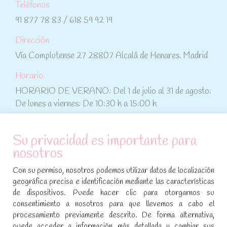
Teléfonos
91 877 78 83 / 618 59 92 19
Dirección
Vía Complutense 27 28807 Alcalá de Henares. Madrid
Horario:
HORARIO DE VERANO: Del 1 de julio al 31 de agosto:
De lunes a viernes: De 10:30 h a 15:00 h
ATENCIÓN AL CLIENTE
Su privacidad es importante para
nosotros
Condiciones de compra
Con su permiso, nosotros podemos utilizar datos de localización
Aviso legal y política de privacidad
geográfica precisa e identificación mediante las características
de dispositivos. Puede hacer clic para otorgarnos su
Política de cookies
consentimiento a nosotros para que llevemos a cabo el
procesamiento previamente descrito. De forma alternativa,
SÍGUENOS EN REDES SOCIALES
puede acceder a información más detallada y cambiar sus