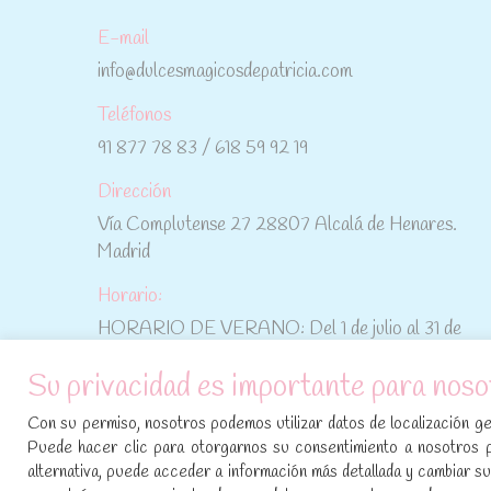
E-mail
info@dulcesmagicosdepatricia.com
Teléfonos
91 877 78 83 / 618 59 92 19
Dirección
Vía Complutense 27 28807 Alcalá de Henares.
Madrid
Horario:
HORARIO DE VERANO: Del 1 de julio al 31 de
agosto: De lunes a viernes: De 10:30 h a 15:00 h
Su privacidad es importante para noso
No te pierdas las promociones y novedades,
Con su permiso, nosotros podemos utilizar datos de localización geo
suscríbete a nuestra newsletter
:
Puede hacer clic para otorgarnos su consentimiento a nosotros 
alternativa, puede acceder a información más detallada y cambiar 