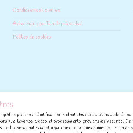
Condiciones de compra
Aviso legal y política de privacidad
Política de cookies
tros
[sibwp_form id=1]
gráfica precisa e identificación mediante las características de disposi
para que llevemos a cabo el procesamiento previamente descrito. De
sus preferencias antes de otorgar o negar su consentimiento. Tenga en 