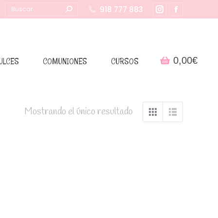
Buscar:
918 777 883
Instagram
Facebook
page
page
opens
opens
in
in
0,00
€
ULCES
COMUNIONES
CURSOS
new
new
window
window
Mostrando el único resultado