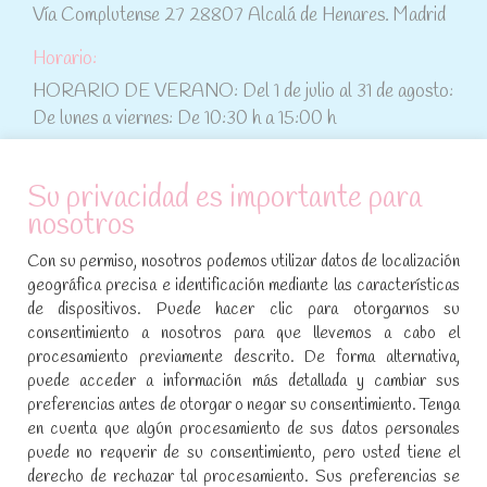
Vía Complutense 27 28807 Alcalá de Henares. Madrid
Horario:
HORARIO DE VERANO: Del 1 de julio al 31 de agosto:
De lunes a viernes: De 10:30 h a 15:00 h
ATENCIÓN AL CLIENTE
Su privacidad es importante para
nosotros
Condiciones de compra
Con su permiso, nosotros podemos utilizar datos de localización
Aviso legal y política de privacidad
geográfica precisa e identificación mediante las características
de dispositivos. Puede hacer clic para otorgarnos su
Política de cookies
consentimiento a nosotros para que llevemos a cabo el
procesamiento previamente descrito. De forma alternativa,
SÍGUENOS EN REDES SOCIALES
puede acceder a información más detallada y cambiar sus
preferencias antes de otorgar o negar su consentimiento. Tenga
Encuéntranos en:
en cuenta que algún procesamiento de sus datos personales
Facebook
YouTube
Instagram
puede no requerir de su consentimiento, pero usted tiene el
page
page
page
derecho de rechazar tal procesamiento. Sus preferencias se