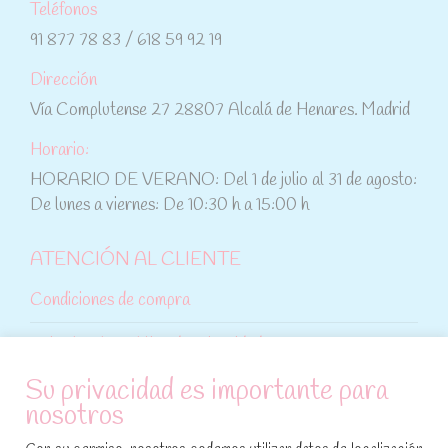
Teléfonos
91 877 78 83 / 618 59 92 19
Dirección
Vía Complutense 27 28807 Alcalá de Henares. Madrid
Horario:
HORARIO DE VERANO: Del 1 de julio al 31 de agosto:
De lunes a viernes: De 10:30 h a 15:00 h
ATENCIÓN AL CLIENTE
Condiciones de compra
Aviso legal y política de privacidad
Su privacidad es importante para
Política de cookies
nosotros
SÍGUENOS EN REDES SOCIALES