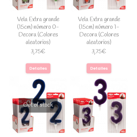
Vela Extra grande
Vela Extra grande
(15cm) número 0-
(15cm) número 1-
Decora (Colores
Decora (Colores
aleatorios)
aleatorios)
3,75
€
3,75
€
Detalles
Detalles
Out of stock