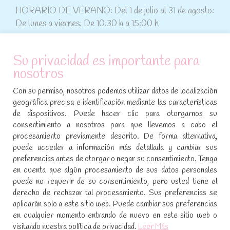
HORARIO DE VERANO: Del 1 de julio al 31 de agosto:
De lunes a viernes: De 10:30 h a 15:00 h
ATENCIÓN AL CLIENTE
Su privacidad es importante para
nosotros
Condiciones de compra
Con su permiso, nosotros podemos utilizar datos de localización
Aviso legal y política de privacidad
geográfica precisa e identificación mediante las características
de dispositivos. Puede hacer clic para otorgarnos su
Política de cookies
consentimiento a nosotros para que llevemos a cabo el
procesamiento previamente descrito. De forma alternativa,
SÍGUENOS EN REDES SOCIALES
puede acceder a información más detallada y cambiar sus
preferencias antes de otorgar o negar su consentimiento. Tenga
Encuéntranos en:
en cuenta que algún procesamiento de sus datos personales
Facebook
YouTube
Instagram
puede no requerir de su consentimiento, pero usted tiene el
page
page
page
derecho de rechazar tal procesamiento. Sus preferencias se
No te pierdas las promociones y novedades, suscríbete a
opens
opens
opens
aplicarán solo a este sitio web. Puede cambiar sus preferencias
nuestra newsletter
:
in
in
in
en cualquier momento entrando de nuevo en este sitio web o
visitando nuestra política de privacidad.
Leer Más
new
new
new