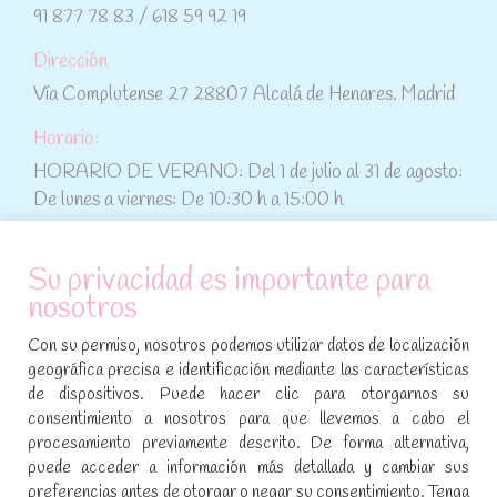
91 877 78 83 / 618 59 92 19
Dirección
Vía Complutense 27 28807 Alcalá de Henares. Madrid
Horario:
HORARIO DE VERANO: Del 1 de julio al 31 de agosto:
De lunes a viernes: De 10:30 h a 15:00 h
ATENCIÓN AL CLIENTE
Su privacidad es importante para
nosotros
Condiciones de compra
Con su permiso, nosotros podemos utilizar datos de localización
Aviso legal y política de privacidad
geográfica precisa e identificación mediante las características
de dispositivos. Puede hacer clic para otorgarnos su
Política de cookies
consentimiento a nosotros para que llevemos a cabo el
procesamiento previamente descrito. De forma alternativa,
SÍGUENOS EN REDES SOCIALES
puede acceder a información más detallada y cambiar sus
preferencias antes de otorgar o negar su consentimiento. Tenga