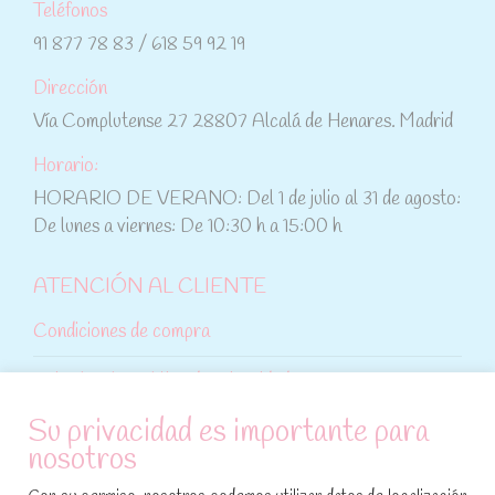
Teléfonos
91 877 78 83 / 618 59 92 19
Dirección
Vía Complutense 27 28807 Alcalá de Henares. Madrid
Horario:
HORARIO DE VERANO: Del 1 de julio al 31 de agosto:
De lunes a viernes: De 10:30 h a 15:00 h
ATENCIÓN AL CLIENTE
Condiciones de compra
Aviso legal y política de privacidad
Su privacidad es importante para
Política de cookies
nosotros
SÍGUENOS EN REDES SOCIALES