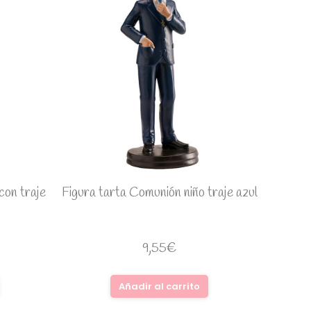
con traje
Figura tarta Comunión niño traje azul
9,55
€
Añadir al carrito