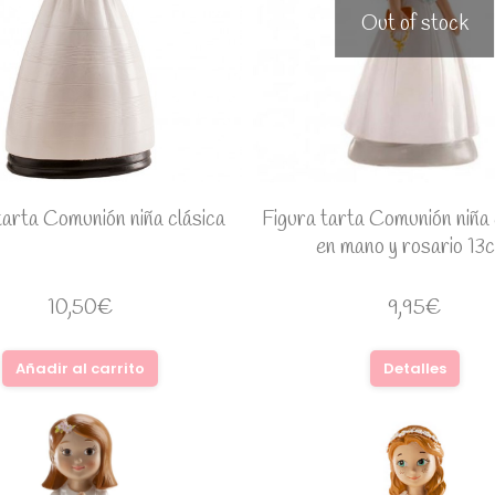
Out of stock
tarta Comunión niña clásica
Figura tarta Comunión niña c
en mano y rosario 13
10,50
€
9,95
€
Añadir al carrito
Detalles