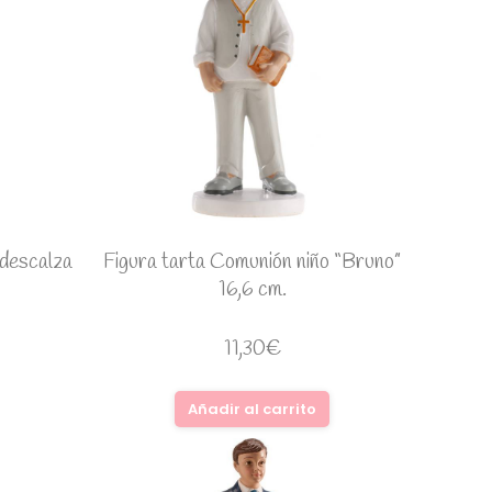
 descalza
Figura tarta Comunión niño “Bruno”
16,6 cm.
11,30
€
Añadir al carrito