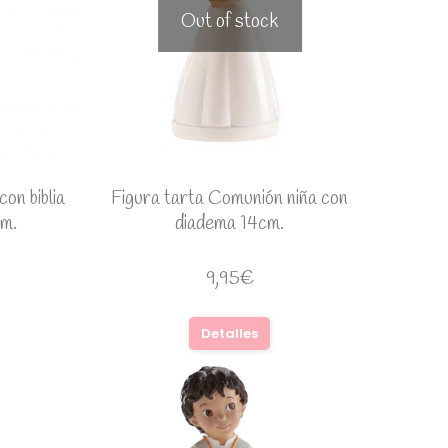
Out of stock
on biblia
Figura tarta Comunión niña con
cm.
diadema 14cm.
9,95
€
Detalles