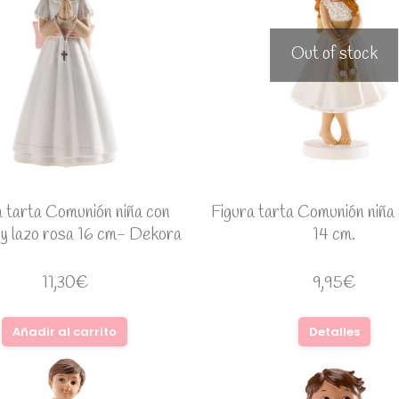
Out of stock
a tarta Comunión niña con
Figura tarta Comunión niña
 y lazo rosa 16 cm- Dekora
14 cm.
11,30
€
9,95
€
Añadir al carrito
Detalles