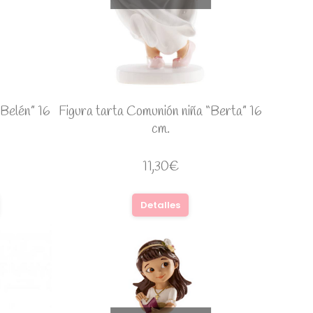
“Belén” 16
Figura tarta Comunión niña “Berta” 16
cm.
11,30
€
Detalles