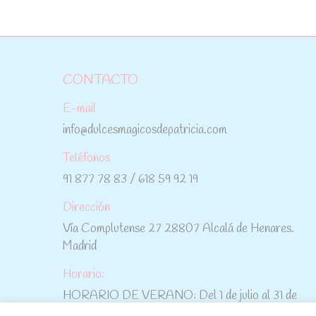
CONTACTO
E-mail
info@dulcesmagicosdepatricia.com
Teléfonos
91 877 78 83 / 618 59 92 19
Dirección
Vía Complutense 27 28807 Alcalá de Henares.
Madrid
Horario:
HORARIO DE VERANO: Del 1 de julio al 31 de
agosto: De lunes a viernes: De 10:30 h a 15:00 h