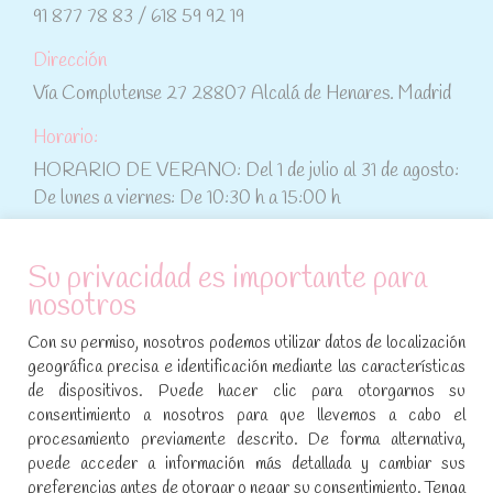
91 877 78 83 / 618 59 92 19
Dirección
Vía Complutense 27 28807 Alcalá de Henares. Madrid
Horario:
HORARIO DE VERANO: Del 1 de julio al 31 de agosto:
De lunes a viernes: De 10:30 h a 15:00 h
ATENCIÓN AL CLIENTE
Su privacidad es importante para
nosotros
Condiciones de compra
Con su permiso, nosotros podemos utilizar datos de localización
Aviso legal y política de privacidad
geográfica precisa e identificación mediante las características
de dispositivos. Puede hacer clic para otorgarnos su
Política de cookies
consentimiento a nosotros para que llevemos a cabo el
procesamiento previamente descrito. De forma alternativa,
SÍGUENOS EN REDES SOCIALES
puede acceder a información más detallada y cambiar sus
preferencias antes de otorgar o negar su consentimiento. Tenga