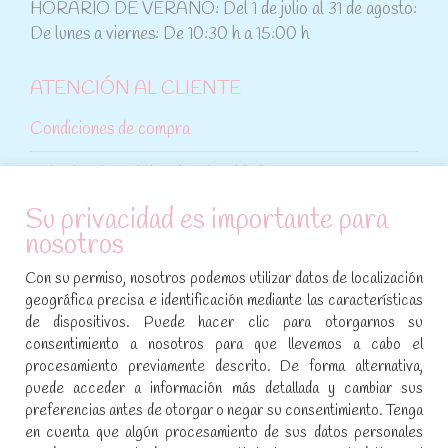
HORARIO DE VERANO: Del 1 de julio al 31 de agosto:
De lunes a viernes: De 10:30 h a 15:00 h
ATENCIÓN AL CLIENTE
Condiciones de compra
Aviso legal y política de privacidad
Su privacidad es importante para
Política de cookies
nosotros
SÍGUENOS EN REDES SOCIALES
Con su permiso, nosotros podemos utilizar datos de localización
geográfica precisa e identificación mediante las características
Encuéntranos en:
de dispositivos. Puede hacer clic para otorgarnos su
Facebook
YouTube
Instagram
consentimiento a nosotros para que llevemos a cabo el
page
page
page
procesamiento previamente descrito. De forma alternativa,
No te pierdas las promociones y novedades, suscríbete a
opens
opens
opens
puede acceder a información más detallada y cambiar sus
nuestra newsletter
:
in
in
in
preferencias antes de otorgar o negar su consentimiento. Tenga
new
new
new
en cuenta que algún procesamiento de sus datos personales