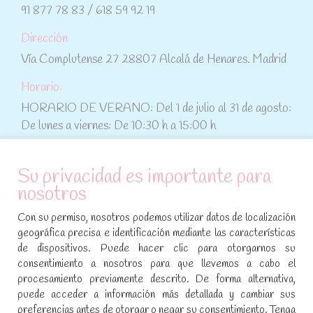
91 877 78 83 / 618 59 92 19
Dirección
Vía Complutense 27 28807 Alcalá de Henares. Madrid
Horario:
HORARIO DE VERANO: Del 1 de julio al 31 de agosto:
De lunes a viernes: De 10:30 h a 15:00 h
ATENCIÓN AL CLIENTE
Su privacidad es importante para
nosotros
Condiciones de compra
Con su permiso, nosotros podemos utilizar datos de localización
Aviso legal y política de privacidad
geográfica precisa e identificación mediante las características
de dispositivos. Puede hacer clic para otorgarnos su
Política de cookies
consentimiento a nosotros para que llevemos a cabo el
procesamiento previamente descrito. De forma alternativa,
SÍGUENOS EN REDES SOCIALES
puede acceder a información más detallada y cambiar sus
preferencias antes de otorgar o negar su consentimiento. Tenga