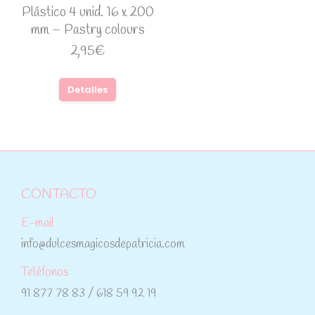
Plástico 4 unid. 16 x 200
mm – Pastry colours
2,95
€
Detalles
CONTACTO
E-mail
info@dulcesmagicosdepatricia.com
Teléfonos
91 877 78 83 / 618 59 92 19