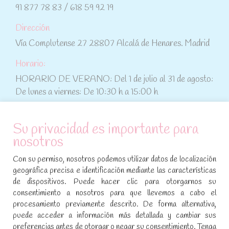
91 877 78 83 / 618 59 92 19
Dirección
Vía Complutense 27 28807 Alcalá de Henares. Madrid
Horario:
HORARIO DE VERANO: Del 1 de julio al 31 de agosto:
De lunes a viernes: De 10:30 h a 15:00 h
ATENCIÓN AL CLIENTE
Su privacidad es importante para
nosotros
Condiciones de compra
Con su permiso, nosotros podemos utilizar datos de localización
Aviso legal y política de privacidad
geográfica precisa e identificación mediante las características
de dispositivos. Puede hacer clic para otorgarnos su
Política de cookies
consentimiento a nosotros para que llevemos a cabo el
procesamiento previamente descrito. De forma alternativa,
SÍGUENOS EN REDES SOCIALES
puede acceder a información más detallada y cambiar sus
preferencias antes de otorgar o negar su consentimiento. Tenga