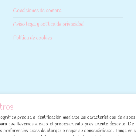
Condiciones de compra
Aviso legal y política de privacidad
Política de cookies
tros
[sibwp_form id=1]
gráfica precisa e identificación mediante las características de disposi
para que llevemos a cabo el procesamiento previamente descrito. De
sus preferencias antes de otorgar o negar su consentimiento. Tenga en 