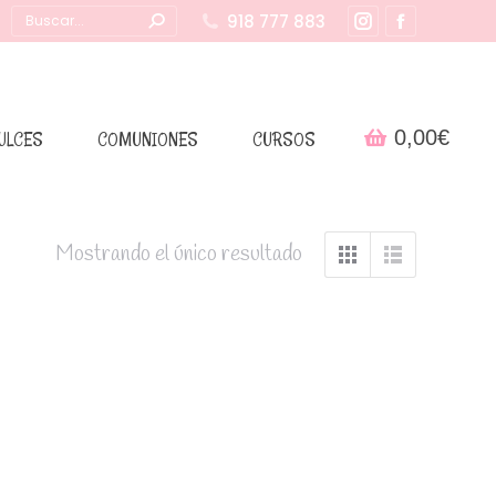
Buscar:
918 777 883
Instagram
Facebook
page
page
opens
opens
in
in
0,00
€
ULCES
COMUNIONES
CURSOS
new
new
window
window
Mostrando el único resultado