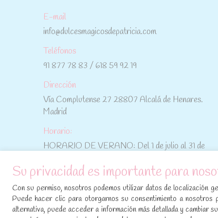
E-mail
info@dulcesmagicosdepatricia.com
Teléfonos
91 877 78 83 / 618 59 92 19
Dirección
Vía Complutense 27 28807 Alcalá de Henares.
Madrid
Horario:
HORARIO DE VERANO: Del 1 de julio al 31 de
agosto: De lunes a viernes: De 10:30 h a 15:00 h
Su privacidad es importante para noso
No te pierdas las promociones y novedades,
Con su permiso, nosotros podemos utilizar datos de localización geo
suscríbete a nuestra newsletter
:
Puede hacer clic para otorgarnos su consentimiento a nosotros 
alternativa, puede acceder a información más detallada y cambiar 