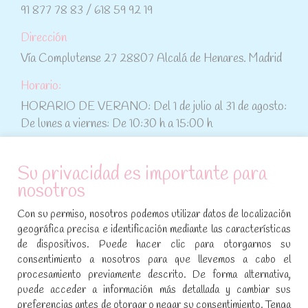
91 877 78 83 / 618 59 92 19
Dirección
Vía Complutense 27 28807 Alcalá de Henares. Madrid
Horario:
HORARIO DE VERANO: Del 1 de julio al 31 de agosto:
De lunes a viernes: De 10:30 h a 15:00 h
ATENCIÓN AL CLIENTE
Su privacidad es importante para
nosotros
Condiciones de compra
Con su permiso, nosotros podemos utilizar datos de localización
Aviso legal y política de privacidad
geográfica precisa e identificación mediante las características
de dispositivos. Puede hacer clic para otorgarnos su
Política de cookies
consentimiento a nosotros para que llevemos a cabo el
procesamiento previamente descrito. De forma alternativa,
SÍGUENOS EN REDES SOCIALES
puede acceder a información más detallada y cambiar sus
preferencias antes de otorgar o negar su consentimiento. Tenga