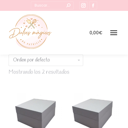
Buscar:
Instagram
Facebook
page
page
opens
opens
in
in
0,00
€
new
new
window
window
Mostrando los 2 resultados