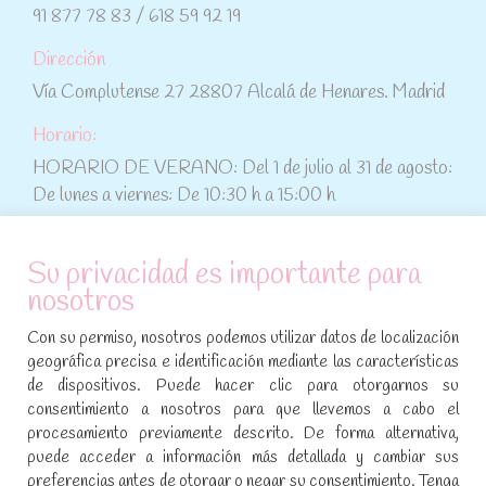
91 877 78 83 / 618 59 92 19
Dirección
Vía Complutense 27 28807 Alcalá de Henares. Madrid
Horario:
HORARIO DE VERANO: Del 1 de julio al 31 de agosto:
De lunes a viernes: De 10:30 h a 15:00 h
ATENCIÓN AL CLIENTE
Su privacidad es importante para
nosotros
Condiciones de compra
Con su permiso, nosotros podemos utilizar datos de localización
Aviso legal y política de privacidad
geográfica precisa e identificación mediante las características
de dispositivos. Puede hacer clic para otorgarnos su
Política de cookies
consentimiento a nosotros para que llevemos a cabo el
procesamiento previamente descrito. De forma alternativa,
SÍGUENOS EN REDES SOCIALES
puede acceder a información más detallada y cambiar sus
preferencias antes de otorgar o negar su consentimiento. Tenga