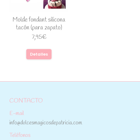
Molde fondant silicona
tacón (para zapato)
7,95
€
Detalles
CONTACTO
E-mail
info@dulcesmagicosdepatricia.com
Teléfonos