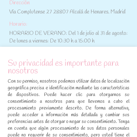
Dirección
Vía Complutense 27 28807 Alcalá de Henares. Madrid
Horario:
HORARIO DE VERANO: Del 1 de julio al 31 de agosto:
De lunes a viernes: De 10:30 h a 15:00 h
ATENCIÓN AL CLIENTE
Su privacidad es importante para
nosotros
Condiciones de compra
Con su permiso, nosotros podemos utilizar datos de localización
Aviso legal y política de privacidad
geográfica precisa e identificación mediante las características
de dispositivos. Puede hacer clic para otorgarnos su
Política de cookies
consentimiento a nosotros para que llevemos a cabo el
procesamiento previamente descrito. De forma alternativa,
SÍGUENOS EN REDES SOCIALES
puede acceder a información más detallada y cambiar sus
preferencias antes de otorgar o negar su consentimiento. Tenga
Encuéntranos en:
en cuenta que algún procesamiento de sus datos personales
Facebook
YouTube
Instagram
puede no requerir de su consentimiento, pero usted tiene el