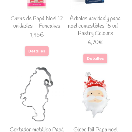
Caras de Papá Noel 12
Árboles navidad y papa
unidades – Funcakes
noel comestibles 15 ud –
Pastry Colours
4,95
€
6,70
€
Detalles
Detalles
Cortador metálico Papá
Globo foil Papa noel