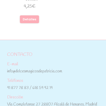
4,25
€
Detalles
CONTACTO
E-mail
info@dulcesmagicosdepatricia.com
Teléfonos
91 877 78 83 / 618 59 92 19
Dirección
Vía Complutense 27 28807 Alcalá de Henares. Madrid