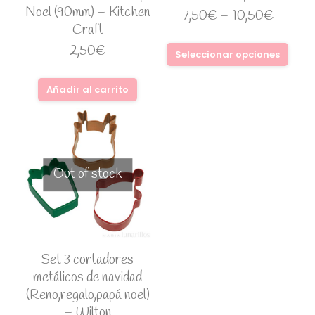
Noel (90mm) – Kitchen
7,50
€
–
10,50
€
Craft
2,50
€
Seleccionar opciones
Añadir al carrito
Out of stock
Set 3 cortadores
metálicos de navidad
(Reno,regalo,papá noel)
– Wilton