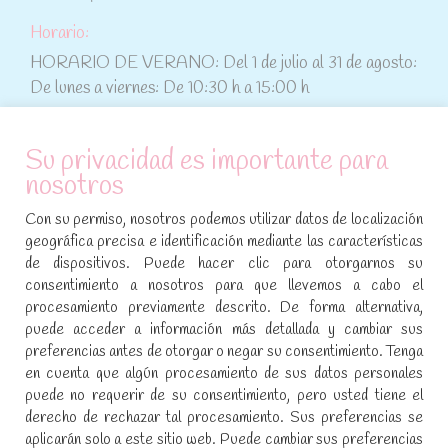
Horario:
HORARIO DE VERANO: Del 1 de julio al 31 de agosto:
De lunes a viernes: De 10:30 h a 15:00 h
ATENCIÓN AL CLIENTE
Su privacidad es importante para
nosotros
Condiciones de compra
Con su permiso, nosotros podemos utilizar datos de localización
Aviso legal y política de privacidad
geográfica precisa e identificación mediante las características
de dispositivos. Puede hacer clic para otorgarnos su
Política de cookies
consentimiento a nosotros para que llevemos a cabo el
procesamiento previamente descrito. De forma alternativa,
SÍGUENOS EN REDES SOCIALES
puede acceder a información más detallada y cambiar sus
preferencias antes de otorgar o negar su consentimiento. Tenga
Encuéntranos en:
en cuenta que algún procesamiento de sus datos personales
Facebook
YouTube
Instagram
puede no requerir de su consentimiento, pero usted tiene el
page
page
page
derecho de rechazar tal procesamiento. Sus preferencias se
No te pierdas las promociones y novedades, suscríbete a
opens
opens
opens
aplicarán solo a este sitio web. Puede cambiar sus preferencias