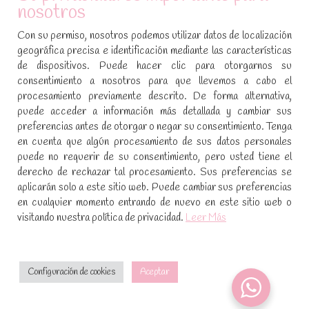
nosotros
SÍGUENOS EN REDES SOCIALES
Con su permiso, nosotros podemos utilizar datos de localización
geográfica precisa e identificación mediante las características
Encuéntranos en:
de dispositivos. Puede hacer clic para otorgarnos su
Facebook
YouTube
Instagram
consentimiento a nosotros para que llevemos a cabo el
page
page
page
procesamiento previamente descrito. De forma alternativa,
No te pierdas las promociones y novedades, suscríbete a
opens
opens
opens
puede acceder a información más detallada y cambiar sus
nuestra newsletter
:
in
in
in
preferencias antes de otorgar o negar su consentimiento. Tenga
new
new
new
en cuenta que algún procesamiento de sus datos personales
puede no requerir de su consentimiento, pero usted tiene el
window
window
window
[sibwp_form id=1]
derecho de rechazar tal procesamiento. Sus preferencias se
aplicarán solo a este sitio web. Puede cambiar sus preferencias
en cualquier momento entrando de nuevo en este sitio web o
visitando nuestra política de privacidad.
Leer Más
Configuración de cookies
Aceptar
2021 · Dulces mágicos de Patricia · Desarrollado por