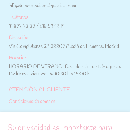
info@dulcesmagicosdepatricia.com
Teléfonos
91 877 78 83 / 618 59 92 19
Dirección
Vía Complutense 27 28807 Alcalá de Henares. Madrid
Horario:
HORARIO DE VERANO: Del 1 de julio al 31 de agosto:
De lunes a viernes: De 10:30 h a 15:00 h
ATENCIÓN AL CLIENTE
Condiciones de compra
Aviso legal y política de privacidad
Su privacidad es importante para
Política de cookies