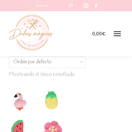
Buscar:
Instagram
Facebook
page
page
opens
opens
in
in
0,00
€
new
new
window
window
Mostrando el único resultado