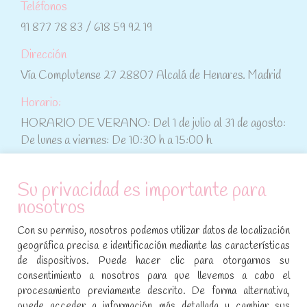
Teléfonos
91 877 78 83 / 618 59 92 19
Dirección
Vía Complutense 27 28807 Alcalá de Henares. Madrid
Horario:
HORARIO DE VERANO: Del 1 de julio al 31 de agosto:
De lunes a viernes: De 10:30 h a 15:00 h
ATENCIÓN AL CLIENTE
Su privacidad es importante para
nosotros
Condiciones de compra
Con su permiso, nosotros podemos utilizar datos de localización
Aviso legal y política de privacidad
geográfica precisa e identificación mediante las características
de dispositivos. Puede hacer clic para otorgarnos su
Política de cookies
consentimiento a nosotros para que llevemos a cabo el
procesamiento previamente descrito. De forma alternativa,
SÍGUENOS EN REDES SOCIALES
puede acceder a información más detallada y cambiar sus