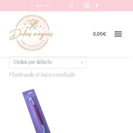
Buscar:
Instagram
Facebook
page
page
opens
opens
in
in
0,00
€
new
new
window
window
Mostrando el único resultado