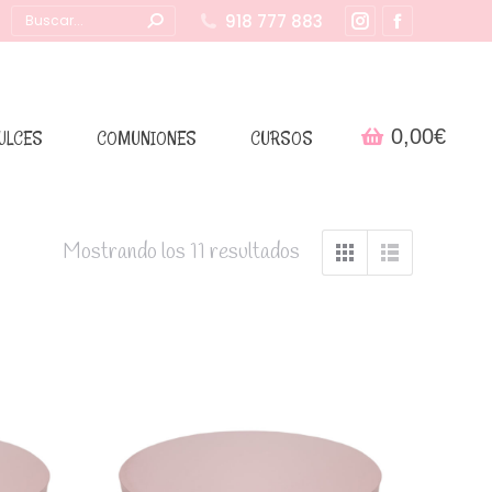
Buscar:
918 777 883
Instagram
Facebook
page
page
opens
opens
in
in
0,00
€
ULCES
COMUNIONES
CURSOS
new
new
window
window
Mostrando los 11 resultados