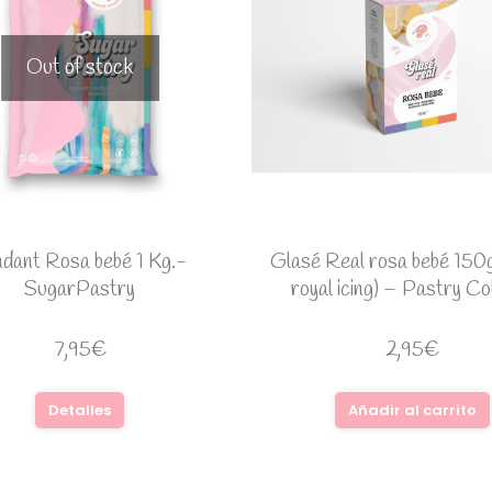
Out of stock
dant Rosa bebé 1 Kg.-
Glasé Real rosa bebé 150g
SugarPastry
royal icing) – Pastry Co
7,95
€
2,95
€
Detalles
Añadir al carrito