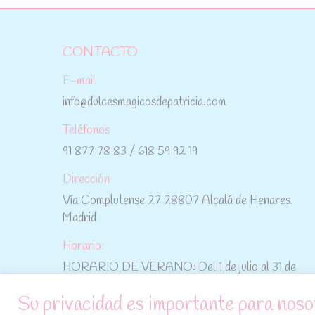
CONTACTO
E-mail
info@dulcesmagicosdepatricia.com
Teléfonos
91 877 78 83 / 618 59 92 19
Dirección
Vía Complutense 27 28807 Alcalá de Henares.
Madrid
Horario:
HORARIO DE VERANO: Del 1 de julio al 31 de
agosto: De lunes a viernes: De 10:30 h a 15:00 h
Su privacidad es importante para noso