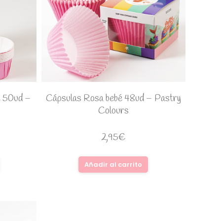
é 50ud –
Cápsulas Rosa bebé 48ud – Pastry
Colours
2,95
€
Añadir al carrito