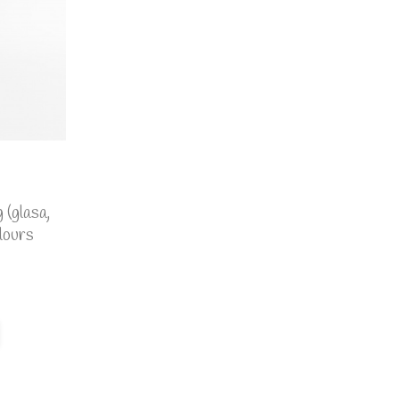
 (glasa,
lours