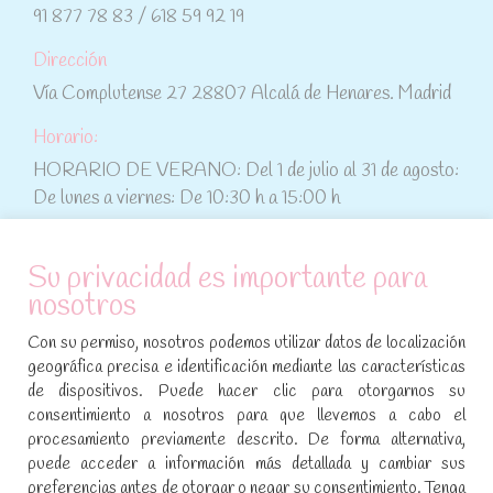
91 877 78 83 / 618 59 92 19
Dirección
Vía Complutense 27 28807 Alcalá de Henares. Madrid
Horario:
HORARIO DE VERANO: Del 1 de julio al 31 de agosto:
De lunes a viernes: De 10:30 h a 15:00 h
ATENCIÓN AL CLIENTE
Su privacidad es importante para
nosotros
Condiciones de compra
Con su permiso, nosotros podemos utilizar datos de localización
Aviso legal y política de privacidad
geográfica precisa e identificación mediante las características
de dispositivos. Puede hacer clic para otorgarnos su
Política de cookies
consentimiento a nosotros para que llevemos a cabo el
procesamiento previamente descrito. De forma alternativa,
SÍGUENOS EN REDES SOCIALES
puede acceder a información más detallada y cambiar sus
preferencias antes de otorgar o negar su consentimiento. Tenga