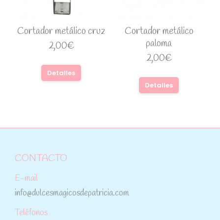
Cortador metálico cruz
Cortador metálico
paloma
2,00
€
2,00
€
Detalles
Detalles
CONTACTO
E-mail
info@dulcesmagicosdepatricia.com
Teléfonos