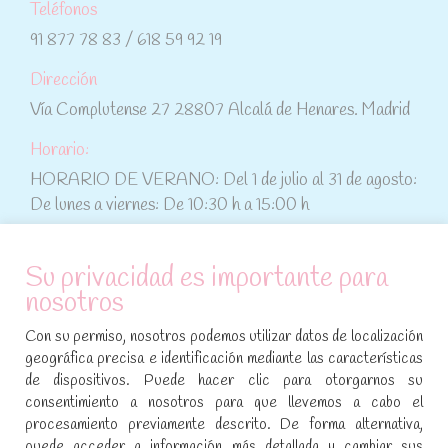
Teléfonos
91 877 78 83 / 618 59 92 19
Dirección
Vía Complutense 27 28807 Alcalá de Henares. Madrid
Horario:
HORARIO DE VERANO: Del 1 de julio al 31 de agosto:
De lunes a viernes: De 10:30 h a 15:00 h
ATENCIÓN AL CLIENTE
Su privacidad es importante para
nosotros
Condiciones de compra
Con su permiso, nosotros podemos utilizar datos de localización
Aviso legal y política de privacidad
geográfica precisa e identificación mediante las características
de dispositivos. Puede hacer clic para otorgarnos su
Política de cookies
consentimiento a nosotros para que llevemos a cabo el
procesamiento previamente descrito. De forma alternativa,
SÍGUENOS EN REDES SOCIALES
puede acceder a información más detallada y cambiar sus