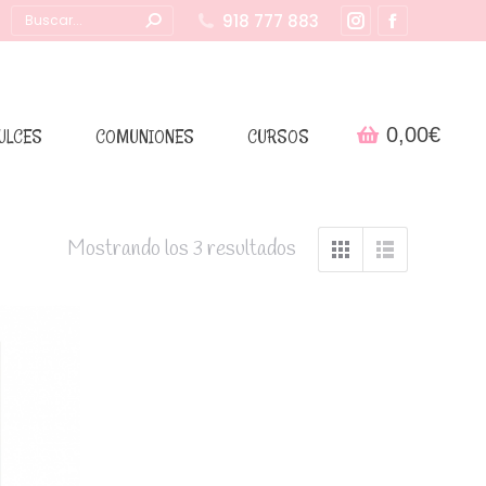
Buscar:
918 777 883
Instagram
Facebook
page
page
opens
opens
in
in
0,00
€
ULCES
COMUNIONES
CURSOS
new
new
window
window
Mostrando los 3 resultados