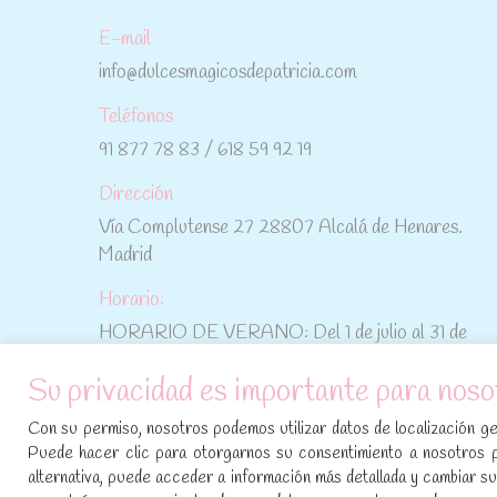
E-mail
info@dulcesmagicosdepatricia.com
Teléfonos
91 877 78 83 / 618 59 92 19
Dirección
Vía Complutense 27 28807 Alcalá de Henares.
Madrid
Horario:
HORARIO DE VERANO: Del 1 de julio al 31 de
agosto: De lunes a viernes: De 10:30 h a 15:00 h
Su privacidad es importante para noso
No te pierdas las promociones y novedades,
Con su permiso, nosotros podemos utilizar datos de localización geo
suscríbete a nuestra newsletter
:
Puede hacer clic para otorgarnos su consentimiento a nosotros 
alternativa, puede acceder a información más detallada y cambiar 