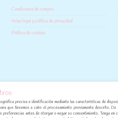
Condiciones de compra
Aviso legal y política de privacidad
Política de cookies
tros
[sibwp_form id=1]
gráfica precisa e identificación mediante las características de disposi
para que llevemos a cabo el procesamiento previamente descrito. De
sus preferencias antes de otorgar o negar su consentimiento. Tenga en 