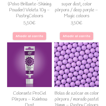
(Polvo Brillante-Shining
super dust, color
Powder) Violeta 10g –
púrpura / deep purple –
PastryColours
Magic colours
5,50
€
3,50
€
Añadir al carrito
Añadir al carrito
Colorante ProGel
Bolas de azúcar en color
Púrpura – Rainbow
púrpura / morado pastel
Dust
14mm – Pastry Colours