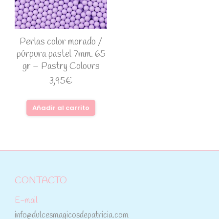
Perlas color morado /
púrpura pastel 7mm. 65
gr – Pastry Colours
3,95
€
Añadir al carrito
CONTACTO
E-mail
info@dulcesmagicosdepatricia.com