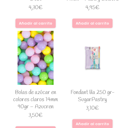
4,30
€
4,95
€
Añadir al carrito
Añadir al carrito
Bolas de azúcar en
Fondant lila 250 gr-
colores claros 14mm
SugarPastry
90gr – Azucren
3,10
€
3,50
€
Añadir al carrito