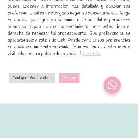
SÍGUENOS EN REDES SOCIALES
puede acceder a información más detallada y cambiar sus
preferencias antes de otorgar o negar su consentimiento. Tenga
Encuéntranos en:
en cuenta que algún procesamiento de sus datos personales
Facebook
YouTube
Instagram
puede no requerir de su consentimiento, pero usted tiene el
page
page
page
derecho de rechazar tal procesamiento. Sus preferencias se
No te pierdas las promociones y novedades, suscríbete a
opens
opens
opens
aplicarán solo a este sitio web. Puede cambiar sus preferencias
nuestra newsletter
:
in
in
in
en cualquier momento entrando de nuevo en este sitio web o
visitando nuestra política de privacidad.
Leer Más
new
new
new
window
window
window
[sibwp_form id=1]
Configuración de cookies
Aceptar
2021 · Dulces mágicos de Patricia · Desarrollado por
control m estudio creativo