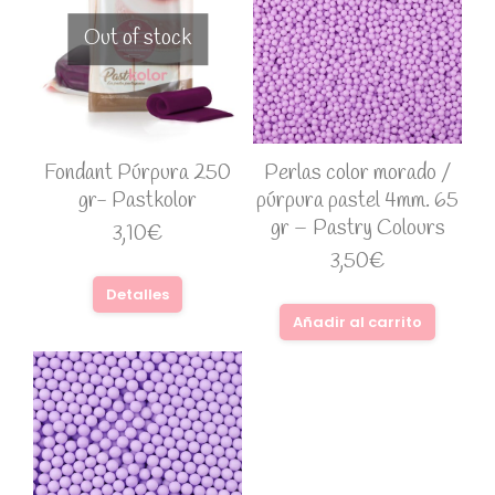
Out of stock
Fondant Púrpura 250
Perlas color morado /
gr- Pastkolor
púrpura pastel 4mm. 65
gr – Pastry Colours
3,10
€
3,50
€
Detalles
Añadir al carrito