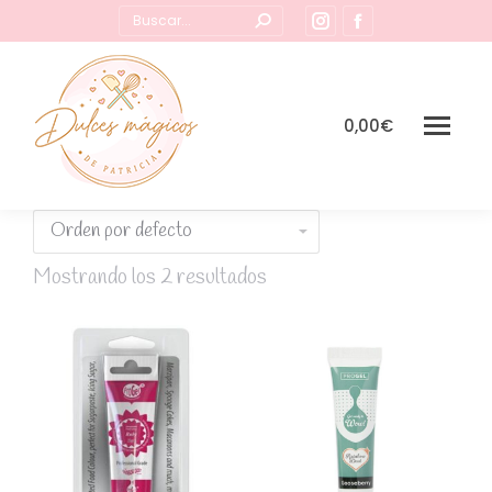
Buscar:
Instagram
Facebook
page
page
opens
opens
in
in
0,00
€
new
new
window
window
Mostrando los 2 resultados