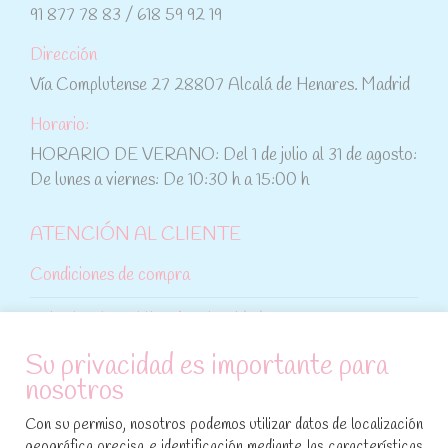
91 877 78 83 / 618 59 92 19
Dirección
Vía Complutense 27 28807 Alcalá de Henares. Madrid
Horario:
HORARIO DE VERANO: Del 1 de julio al 31 de agosto:
De lunes a viernes: De 10:30 h a 15:00 h
ATENCIÓN AL CLIENTE
Condiciones de compra
Aviso legal y política de privacidad
Su privacidad es importante para
Política de cookies
nosotros
SÍGUENOS EN REDES SOCIALES
Con su permiso, nosotros podemos utilizar datos de localización
geográfica precisa e identificación mediante las características