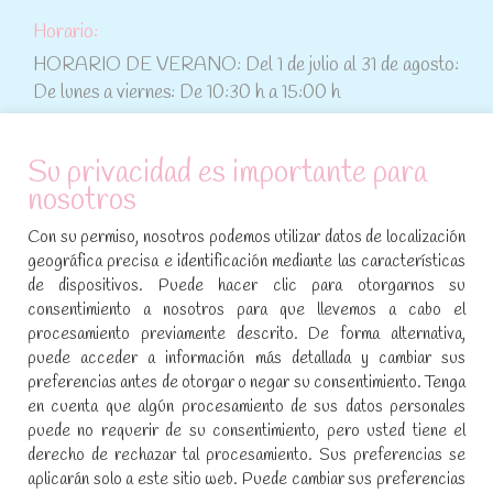
Horario:
HORARIO DE VERANO: Del 1 de julio al 31 de agosto:
De lunes a viernes: De 10:30 h a 15:00 h
ATENCIÓN AL CLIENTE
Su privacidad es importante para
nosotros
Condiciones de compra
Con su permiso, nosotros podemos utilizar datos de localización
Aviso legal y política de privacidad
geográfica precisa e identificación mediante las características
de dispositivos. Puede hacer clic para otorgarnos su
Política de cookies
consentimiento a nosotros para que llevemos a cabo el
procesamiento previamente descrito. De forma alternativa,
SÍGUENOS EN REDES SOCIALES
puede acceder a información más detallada y cambiar sus
preferencias antes de otorgar o negar su consentimiento. Tenga
Encuéntranos en:
en cuenta que algún procesamiento de sus datos personales
Facebook
YouTube
Instagram
puede no requerir de su consentimiento, pero usted tiene el
page
page
page
derecho de rechazar tal procesamiento. Sus preferencias se
No te pierdas las promociones y novedades, suscríbete a
opens
opens
opens
aplicarán solo a este sitio web. Puede cambiar sus preferencias