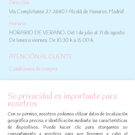
Dirección
Vía Complutense 27 28807 Alcalá de Henares. Madrid
Horario:
HORARIO DE VERANO: Del 1 de julio al 31 de agosto:
De lunes a viernes: De 10:30 h a 15:00 h
ATENCIÓN AL CLIENTE
Condiciones de compra
Aviso legal y política de privacidad
Su privacidad es importante para
Política de cookies
nosotros
SÍGUENOS EN REDES SOCIALES
Con su permiso, nosotros podemos utilizar datos de localización
geográfica precisa e identificación mediante las características
Encuéntranos en:
de dispositivos. Puede hacer clic para otorgarnos su
Facebook
YouTube
Instagram
consentimiento a nosotros para que llevemos a cabo el