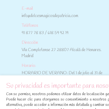
E-mail
info@dulcesmagicosdepatricia.com
Teléfonos
91 877 78 83 / 618 59 92 19
Dirección
Vía Complutense 27 28807 Alcalá de Henares.
Madrid
Horario:
HORARIO DE VERANO: Del 1 de julio al 31 de
agosto: De lunes a viernes: De 10:30 h a 15:00 h
Su privacidad es importante para noso
No te pierdas las promociones y novedades,
Con su permiso, nosotros podemos utilizar datos de localización geo
suscríbete a nuestra newsletter
:
Puede hacer clic para otorgarnos su consentimiento a nosotros 
alternativa, puede acceder a información más detallada y cambiar 