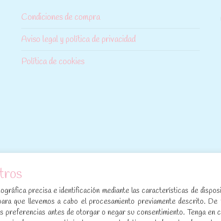
Condiciones de compra
Aviso legal y política de privacidad
Política de cookies
tros
[sibwp_form id=1]
gráfica precisa e identificación mediante las características de disposi
para que llevemos a cabo el procesamiento previamente descrito. De
sus preferencias antes de otorgar o negar su consentimiento. Tenga en 