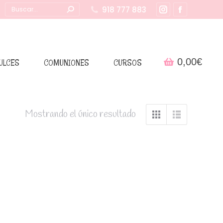
Buscar:
918 777 883
Instagram
Facebook
page
page
opens
opens
in
in
0,00
€
ULCES
COMUNIONES
CURSOS
new
new
window
window
Mostrando el único resultado