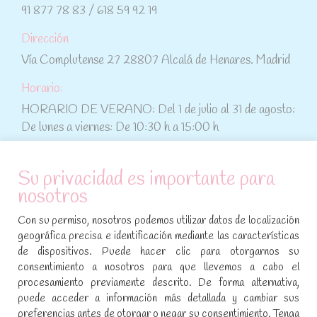
91 877 78 83 / 618 59 92 19
Dirección
Vía Complutense 27 28807 Alcalá de Henares. Madrid
Horario:
HORARIO DE VERANO: Del 1 de julio al 31 de agosto:
De lunes a viernes: De 10:30 h a 15:00 h
ATENCIÓN AL CLIENTE
Su privacidad es importante para
nosotros
Condiciones de compra
Con su permiso, nosotros podemos utilizar datos de localización
Aviso legal y política de privacidad
geográfica precisa e identificación mediante las características
de dispositivos. Puede hacer clic para otorgarnos su
Política de cookies
consentimiento a nosotros para que llevemos a cabo el
procesamiento previamente descrito. De forma alternativa,
SÍGUENOS EN REDES SOCIALES
puede acceder a información más detallada y cambiar sus
preferencias antes de otorgar o negar su consentimiento. Tenga