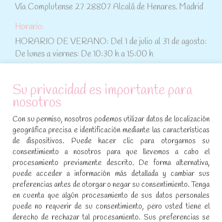
Vía Complutense 27 28807 Alcalá de Henares. Madrid
Horario:
HORARIO DE VERANO: Del 1 de julio al 31 de agosto:
De lunes a viernes: De 10:30 h a 15:00 h
ATENCIÓN AL CLIENTE
Su privacidad es importante para
nosotros
Condiciones de compra
Con su permiso, nosotros podemos utilizar datos de localización
Aviso legal y política de privacidad
geográfica precisa e identificación mediante las características
de dispositivos. Puede hacer clic para otorgarnos su
Política de cookies
consentimiento a nosotros para que llevemos a cabo el
procesamiento previamente descrito. De forma alternativa,
SÍGUENOS EN REDES SOCIALES
puede acceder a información más detallada y cambiar sus
preferencias antes de otorgar o negar su consentimiento. Tenga
Encuéntranos en:
en cuenta que algún procesamiento de sus datos personales
Facebook
YouTube
Instagram
puede no requerir de su consentimiento, pero usted tiene el
page
page
page
derecho de rechazar tal procesamiento. Sus preferencias se