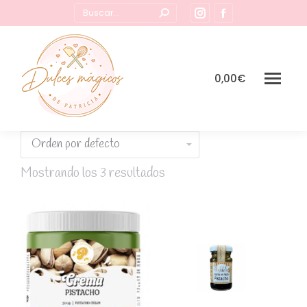
Buscar:
Instagram
Facebook
page
page
opens
opens
in
in
0,00
€
new
new
window
window
Mostrando los 3 resultados