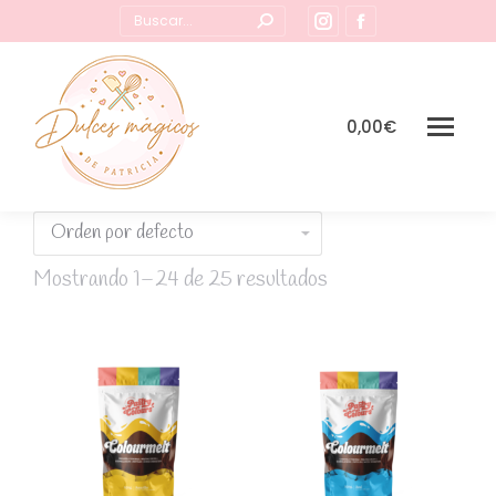
Buscar:
Instagram
Facebook
page
page
opens
opens
in
in
0,00
€
new
new
window
window
Mostrando 1–24 de 25 resultados