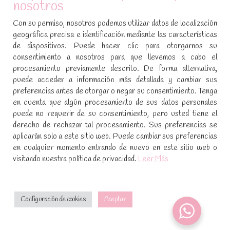
nosotros
SÍGUENOS EN REDES SOCIALES
Con su permiso, nosotros podemos utilizar datos de localización
geográfica precisa e identificación mediante las características
Encuéntranos en:
de dispositivos. Puede hacer clic para otorgarnos su
Facebook
YouTube
Instagram
consentimiento a nosotros para que llevemos a cabo el
page
page
page
procesamiento previamente descrito. De forma alternativa,
No te pierdas las promociones y novedades, suscríbete a
opens
opens
opens
puede acceder a información más detallada y cambiar sus
nuestra newsletter
:
in
in
in
preferencias antes de otorgar o negar su consentimiento. Tenga
new
new
new
en cuenta que algún procesamiento de sus datos personales
puede no requerir de su consentimiento, pero usted tiene el
window
window
window
[sibwp_form id=1]
derecho de rechazar tal procesamiento. Sus preferencias se
aplicarán solo a este sitio web. Puede cambiar sus preferencias
en cualquier momento entrando de nuevo en este sitio web o
visitando nuestra política de privacidad.
Leer Más
Configuración de cookies
Aceptar
2021 · Dulces mágicos de Patricia · Desarrollado por