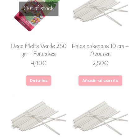
Out of stock
Deco Melts Verde 250
Palos cakepops 10 cm –
gr – Funcakes
Azucren
4,90
€
2,50
€
Detalles
Añadir al carrito