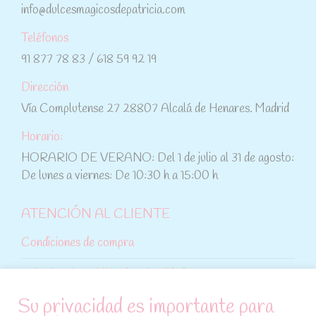
info@dulcesmagicosdepatricia.com
Teléfonos
91 877 78 83 / 618 59 92 19
Dirección
Vía Complutense 27 28807 Alcalá de Henares. Madrid
Horario:
HORARIO DE VERANO: Del 1 de julio al 31 de agosto:
De lunes a viernes: De 10:30 h a 15:00 h
ATENCIÓN AL CLIENTE
Condiciones de compra
Aviso legal y política de privacidad
Su privacidad es importante para
Política de cookies