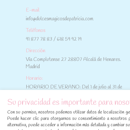
E-mail
info@dulcesmagicosdepatricia.com
Teléfonos
91 877 78 83 / 618 59 92 19
Dirección
Vía Complutense 27 28807 Alcalá de Henares.
Madrid
Horario:
HORARIO DE VERANO: Del 1 de julio al 31 de
agosto: De lunes a viernes: De 10:30 h a 15:00 h
Su privacidad es importante para noso
No te pierdas las promociones y novedades,
Con su permiso, nosotros podemos utilizar datos de localización geo
suscríbete a nuestra newsletter
:
Puede hacer clic para otorgarnos su consentimiento a nosotros 
alternativa, puede acceder a información más detallada y cambiar 