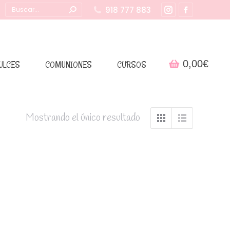
Buscar:
918 777 883
Instagram
Facebook
page
page
opens
opens
in
in
0,00
€
ULCES
COMUNIONES
CURSOS
new
new
window
window
Mostrando el único resultado