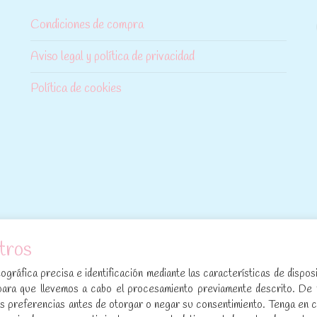
Condiciones de compra
Aviso legal y política de privacidad
Política de cookies
tros
[sibwp_form id=1]
gráfica precisa e identificación mediante las características de disposi
para que llevemos a cabo el procesamiento previamente descrito. De
sus preferencias antes de otorgar o negar su consentimiento. Tenga en 