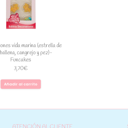
nes vida marina (estrella de
ballena, cangrejo y pez)-
Funcakes
3,70
€
Añadir al carrito
ATENCIÓN AL CLIENTE