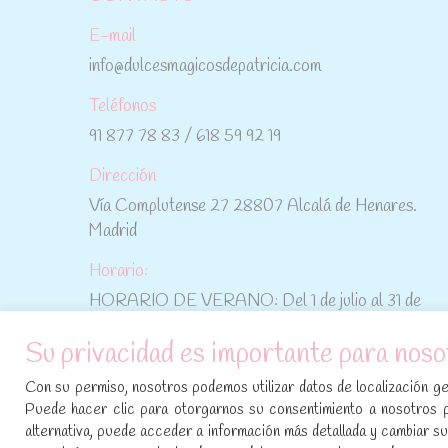
E-mail
info@dulcesmagicosdepatricia.com
Teléfonos
91 877 78 83 / 618 59 92 19
Dirección
Vía Complutense 27 28807 Alcalá de Henares.
Madrid
Horario:
HORARIO DE VERANO: Del 1 de julio al 31 de
agosto: De lunes a viernes: De 10:30 h a 15:00 h
Su privacidad es importante para noso
No te pierdas las promociones y novedades,
Con su permiso, nosotros podemos utilizar datos de localización geo
suscríbete a nuestra newsletter
:
Puede hacer clic para otorgarnos su consentimiento a nosotros 
alternativa, puede acceder a información más detallada y cambiar 