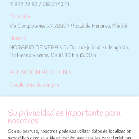
91 877 78 83 / 618 59 92 19
Dirección
Vía Complutense 27 28807 Alcalá de Henares. Madrid
Horario:
HORARIO DE VERANO: Del 1 de julio al 31 de agosto:
De lunes a viernes: De 10:30 h a 15:00 h
ATENCIÓN AL CLIENTE
Condiciones de compra
Aviso legal y política de privacidad
Su privacidad es importante para
Política de cookies
nosotros
SÍGUENOS EN REDES SOCIALES
Con su permiso, nosotros podemos utilizar datos de localización
geográfica precisa e identificación mediante las características