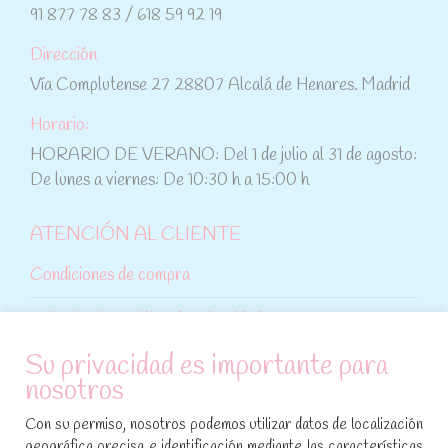
91 877 78 83 / 618 59 92 19
Dirección
Vía Complutense 27 28807 Alcalá de Henares. Madrid
Horario:
HORARIO DE VERANO: Del 1 de julio al 31 de agosto:
De lunes a viernes: De 10:30 h a 15:00 h
ATENCIÓN AL CLIENTE
Condiciones de compra
Aviso legal y política de privacidad
Su privacidad es importante para
Política de cookies
nosotros
SÍGUENOS EN REDES SOCIALES
Con su permiso, nosotros podemos utilizar datos de localización
geográfica precisa e identificación mediante las características