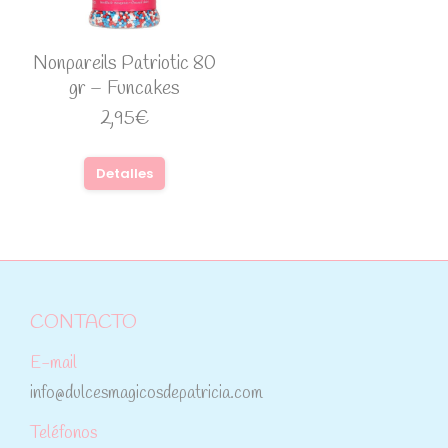
Nonpareils Patriotic 80
gr – Funcakes
2,95
€
Detalles
CONTACTO
E-mail
info@dulcesmagicosdepatricia.com
Teléfonos