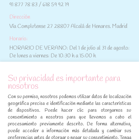
91 877 78 83 / 618 59 92 19
Dirección
Vía Complutense 27 28807 Alcalá de Henares. Madrid
Horario:
HORARIO DE VERANO: Del 1 de julio al 31 de agosto:
De lunes a viernes: De 10:30 h a 15:00 h
ATENCIÓN AL CLIENTE
Su privacidad es importante para
nosotros
Condiciones de compra
Con su permiso, nosotros podemos utilizar datos de localización
Aviso legal y política de privacidad
geográfica precisa e identificación mediante las características
de dispositivos. Puede hacer clic para otorgarnos su
Política de cookies
consentimiento a nosotros para que llevemos a cabo el
procesamiento previamente descrito. De forma alternativa,
SÍGUENOS EN REDES SOCIALES
puede acceder a información más detallada y cambiar sus
preferencias antes de otorgar o negar su consentimiento. Tenga