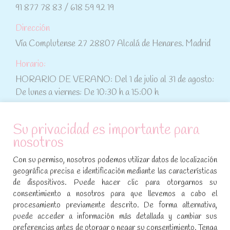
91 877 78 83 / 618 59 92 19
Dirección
Vía Complutense 27 28807 Alcalá de Henares. Madrid
Horario:
HORARIO DE VERANO: Del 1 de julio al 31 de agosto:
De lunes a viernes: De 10:30 h a 15:00 h
ATENCIÓN AL CLIENTE
Su privacidad es importante para
nosotros
Condiciones de compra
Con su permiso, nosotros podemos utilizar datos de localización
Aviso legal y política de privacidad
geográfica precisa e identificación mediante las características
de dispositivos. Puede hacer clic para otorgarnos su
Política de cookies
consentimiento a nosotros para que llevemos a cabo el
procesamiento previamente descrito. De forma alternativa,
SÍGUENOS EN REDES SOCIALES
puede acceder a información más detallada y cambiar sus
preferencias antes de otorgar o negar su consentimiento. Tenga