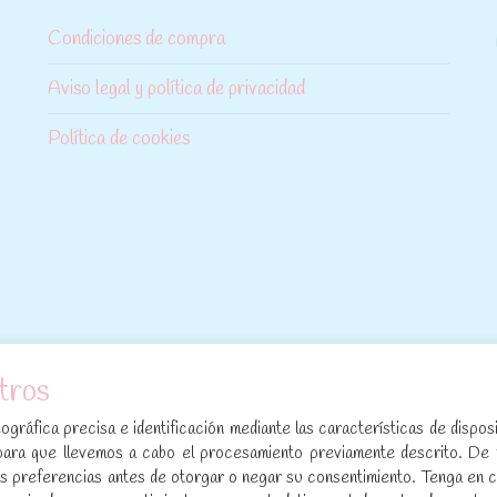
Condiciones de compra
Aviso legal y política de privacidad
Política de cookies
tros
[sibwp_form id=1]
gráfica precisa e identificación mediante las características de disposi
para que llevemos a cabo el procesamiento previamente descrito. De
sus preferencias antes de otorgar o negar su consentimiento. Tenga en 