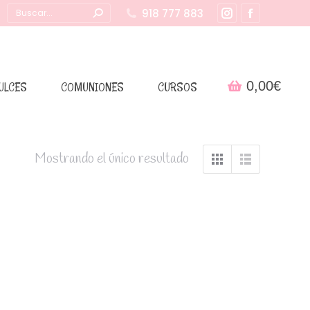
Buscar:
918 777 883
Instagram
Facebook
page
page
opens
opens
in
in
0,00
€
ULCES
COMUNIONES
CURSOS
new
new
window
window
Mostrando el único resultado