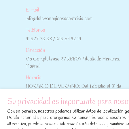
E-mail
info@dulcesmagicosdepatricia.com
Teléfonos
91 877 78 83 / 618 59 92 19
Dirección
Vía Complutense 27 28807 Alcalá de Henares.
Madrid
Horario:
HORARIO DE VERANO: Del 1 de julio al 31 de
agosto: De lunes a viernes: De 10:30 h a 15:00 h
Su privacidad es importante para noso
No te pierdas las promociones y novedades,
Con su permiso, nosotros podemos utilizar datos de localización geo
suscríbete a nuestra newsletter
:
Puede hacer clic para otorgarnos su consentimiento a nosotros 
alternativa, puede acceder a información más detallada y cambiar 