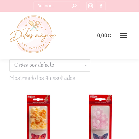
Buscar:
Instagram
Facebook
page
page
opens
opens
in
in
0,00
€
new
new
window
window
Mostrando los 4 resultados