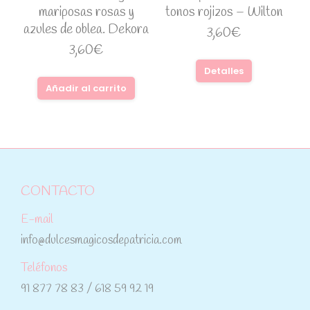
mariposas rosas y
tonos rojizos – Wilton
azules de oblea. Dekora
3,60
€
3,60
€
Detalles
Añadir al carrito
CONTACTO
E-mail
info@dulcesmagicosdepatricia.com
Teléfonos
91 877 78 83 / 618 59 92 19