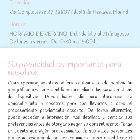
Dirección
Vía Complutense 27 28807 Alcalá de Henares. Madrid
Horario:
HORARIO DE VERANO: Del 1 de julio al 31 de agosto:
De lunes a viernes: De 10:30 h a 15:00 h
ATENCIÓN AL CLIENTE
Su privacidad es importante para
nosotros
Condiciones de compra
Con su permiso, nosotros podemos utilizar datos de localización
Aviso legal y política de privacidad
geográfica precisa e identificación mediante las características
de dispositivos. Puede hacer clic para otorgarnos su
Política de cookies
consentimiento a nosotros para que llevemos a cabo el
procesamiento previamente descrito. De forma alternativa,
SÍGUENOS EN REDES SOCIALES
puede acceder a información más detallada y cambiar sus
preferencias antes de otorgar o negar su consentimiento. Tenga
Encuéntranos en:
en cuenta que algún procesamiento de sus datos personales
Facebook
YouTube
Instagram
puede no requerir de su consentimiento, pero usted tiene el