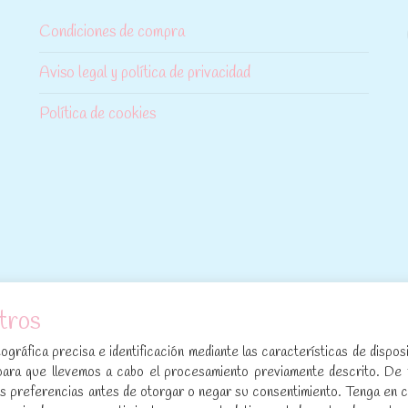
Condiciones de compra
Aviso legal y política de privacidad
Política de cookies
tros
[sibwp_form id=1]
gráfica precisa e identificación mediante las características de disposi
para que llevemos a cabo el procesamiento previamente descrito. De
sus preferencias antes de otorgar o negar su consentimiento. Tenga en 