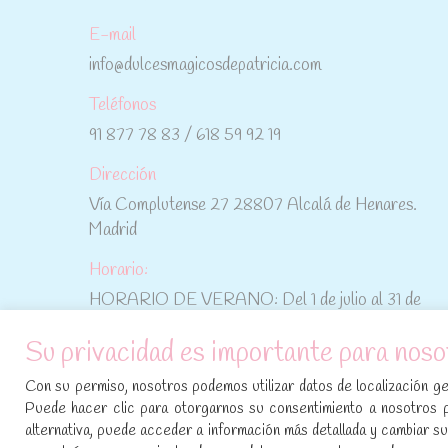
E-mail
info@dulcesmagicosdepatricia.com
Teléfonos
91 877 78 83 / 618 59 92 19
Dirección
Vía Complutense 27 28807 Alcalá de Henares.
Madrid
Horario:
HORARIO DE VERANO: Del 1 de julio al 31 de
agosto: De lunes a viernes: De 10:30 h a 15:00 h
Su privacidad es importante para noso
No te pierdas las promociones y novedades,
Con su permiso, nosotros podemos utilizar datos de localización geo
suscríbete a nuestra newsletter
:
Puede hacer clic para otorgarnos su consentimiento a nosotros 
alternativa, puede acceder a información más detallada y cambiar 