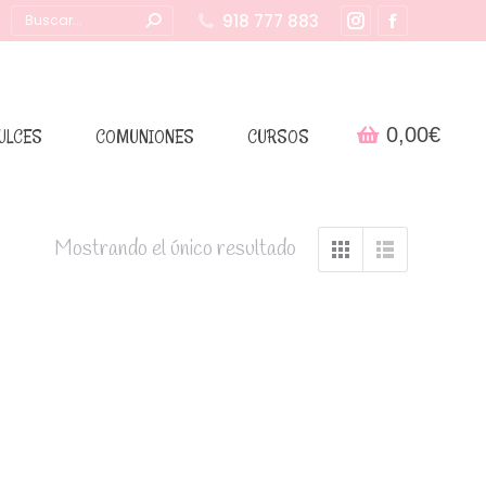
Buscar:
918 777 883
Instagram
Facebook
page
page
opens
opens
in
in
0,00
€
ULCES
COMUNIONES
CURSOS
new
new
window
window
Mostrando el único resultado