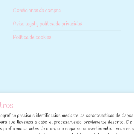
Condiciones de compra
Aviso legal y política de privacidad
Política de cookies
tros
[sibwp_form id=1]
gráfica precisa e identificación mediante las características de disposi
para que llevemos a cabo el procesamiento previamente descrito. De
sus preferencias antes de otorgar o negar su consentimiento. Tenga en 