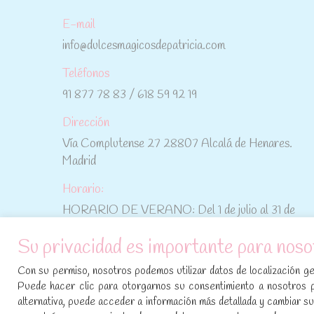
E-mail
info@dulcesmagicosdepatricia.com
Teléfonos
91 877 78 83 / 618 59 92 19
Dirección
Vía Complutense 27 28807 Alcalá de Henares.
Madrid
Horario:
HORARIO DE VERANO: Del 1 de julio al 31 de
agosto: De lunes a viernes: De 10:30 h a 15:00 h
Su privacidad es importante para noso
No te pierdas las promociones y novedades,
Con su permiso, nosotros podemos utilizar datos de localización geo
suscríbete a nuestra newsletter
:
Puede hacer clic para otorgarnos su consentimiento a nosotros 
alternativa, puede acceder a información más detallada y cambiar 