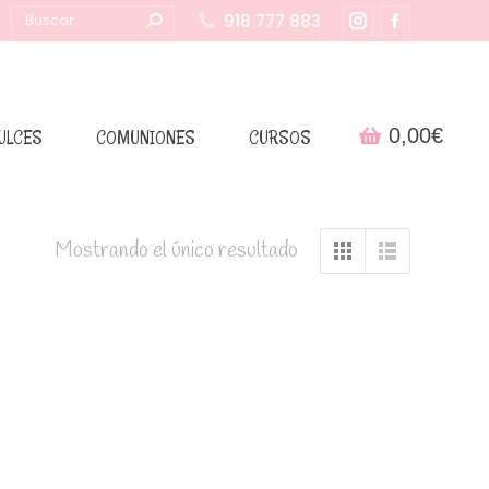
Buscar:
918 777 883
Instagram
Facebook
page
page
opens
opens
in
in
0,00
€
ULCES
COMUNIONES
CURSOS
new
new
window
window
Mostrando el único resultado