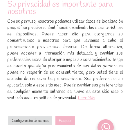
Su privacidad es importante para
nosotros
Condiciones de compra
Con su permiso, nosotros podemos utilizar datos de localización
Aviso legal y política de privacidad
geográfica precisa e identificación mediante las características
de dispositivos. Puede hacer clic para otorgarnos su
Política de cookies
consentimiento a nosotros para que llevemos a cabo el
procesamiento previamente descrito. De forma alternativa,
SÍGUENOS EN REDES SOCIALES
puede acceder a información más detallada y cambiar sus
preferencias antes de otorgar o negar su consentimiento. Tenga
Encuéntranos en:
en cuenta que algún procesamiento de sus datos personales
Facebook
YouTube
Instagram
puede no requerir de su consentimiento, pero usted tiene el
page
page
page
derecho de rechazar tal procesamiento. Sus preferencias se
No te pierdas las promociones y novedades, suscríbete a
opens
opens
opens
aplicarán solo a este sitio web. Puede cambiar sus preferencias
nuestra newsletter
:
in
in
in
en cualquier momento entrando de nuevo en este sitio web o
visitando nuestra política de privacidad.
Leer Más
new
new
new
window
window
window
[sibwp_form id=1]
Configuración de cookies
Aceptar