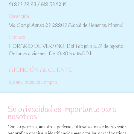
91 877 78 83 / 618 59 92 19
Dirección
Vía Complutense 27 28807 Alcalá de Henares. Madrid
Horario:
HORARIO DE VERANO: Del 1 de julio al 31 de agosto:
De lunes a viernes: De 10:30 h a 15:00 h
ATENCIÓN AL CLIENTE
Condiciones de compra
Aviso legal y política de privacidad
Su privacidad es importante para
Política de cookies
nosotros
SÍGUENOS EN REDES SOCIALES
Con su permiso, nosotros podemos utilizar datos de localización
geográfica precisa e identificación mediante las características