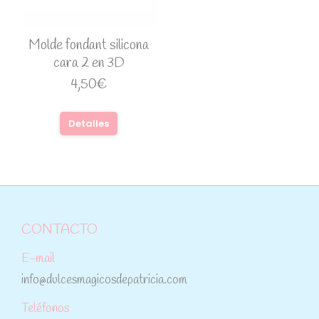
Molde fondant silicona
cara 2 en 3D
4,50
€
Detalles
CONTACTO
E-mail
info@dulcesmagicosdepatricia.com
Teléfonos