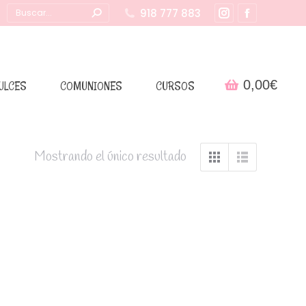
Buscar:
918 777 883
Instagram
Facebook
page
page
opens
opens
in
in
0,00
€
ULCES
COMUNIONES
CURSOS
new
new
window
window
Mostrando el único resultado