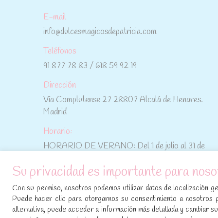
E-mail
info@dulcesmagicosdepatricia.com
Teléfonos
91 877 78 83 / 618 59 92 19
Dirección
Vía Complutense 27 28807 Alcalá de Henares.
Madrid
Horario:
HORARIO DE VERANO: Del 1 de julio al 31 de
agosto: De lunes a viernes: De 10:30 h a 15:00 h
Su privacidad es importante para noso
No te pierdas las promociones y novedades,
Con su permiso, nosotros podemos utilizar datos de localización geo
suscríbete a nuestra newsletter
:
Puede hacer clic para otorgarnos su consentimiento a nosotros 
alternativa, puede acceder a información más detallada y cambiar 