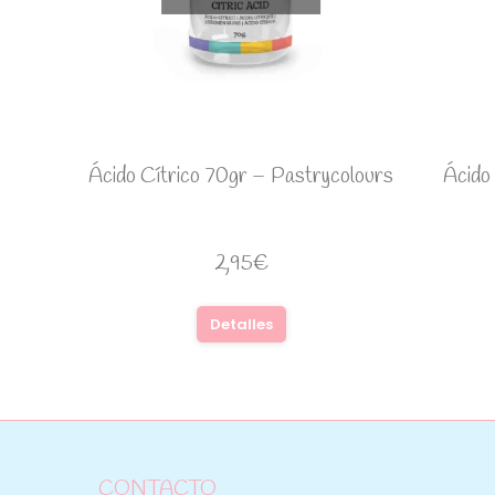
Ácido Cítrico 70gr – Pastrycolours
Ácido
2,95
€
Detalles
CONTACTO