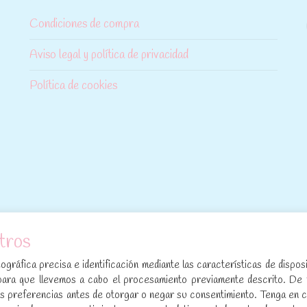
Condiciones de compra
Aviso legal y política de privacidad
Política de cookies
tros
[sibwp_form id=1]
gráfica precisa e identificación mediante las características de disposi
para que llevemos a cabo el procesamiento previamente descrito. De
sus preferencias antes de otorgar o negar su consentimiento. Tenga en 