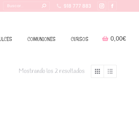
Buscar:
918 777 883
Instagram
Facebook
page
page
opens
opens
in
in
0,00
€
ULCES
COMUNIONES
CURSOS
new
new
window
window
Mostrando los 2 resultados