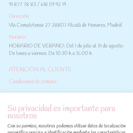
91 877 78 83 / 618 59 92 19
Dirección
Vía Complutense 27 28807 Alcalá de Henares. Madrid
Horario:
HORARIO DE VERANO: Del 1 de julio al 31 de agosto:
De lunes a viernes: De 10:30 h a 15:00 h
ATENCIÓN AL CLIENTE
Condiciones de compra
Aviso legal y política de privacidad
Su privacidad es importante para
Política de cookies
nosotros
SÍGUENOS EN REDES SOCIALES
Con su permiso, nosotros podemos utilizar datos de localización
geográfica precisa e identificación mediante las características