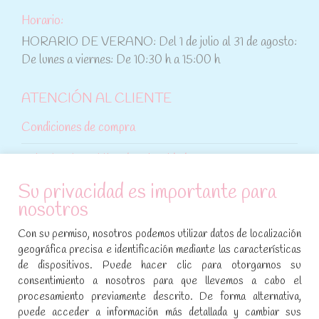
Horario:
HORARIO DE VERANO: Del 1 de julio al 31 de agosto:
De lunes a viernes: De 10:30 h a 15:00 h
ATENCIÓN AL CLIENTE
Condiciones de compra
Aviso legal y política de privacidad
Su privacidad es importante para
Política de cookies
nosotros
SÍGUENOS EN REDES SOCIALES
Con su permiso, nosotros podemos utilizar datos de localización
geográfica precisa e identificación mediante las características
Encuéntranos en:
de dispositivos. Puede hacer clic para otorgarnos su
Facebook
YouTube
Instagram
consentimiento a nosotros para que llevemos a cabo el
page
page
page
procesamiento previamente descrito. De forma alternativa,
No te pierdas las promociones y novedades, suscríbete a
opens
opens
opens
puede acceder a información más detallada y cambiar sus