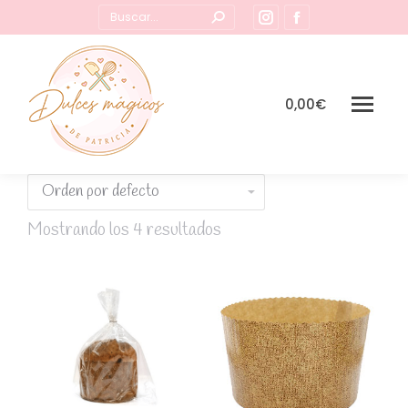
Buscar:
Instagram
Facebook
page
page
opens
opens
in
in
0,00
€
new
new
window
window
Mostrando los 4 resultados