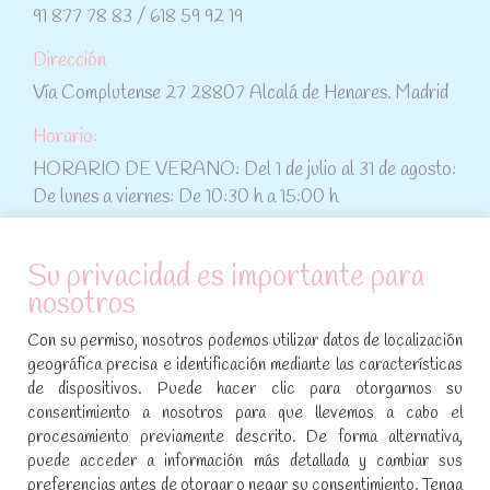
91 877 78 83 / 618 59 92 19
Dirección
Vía Complutense 27 28807 Alcalá de Henares. Madrid
Horario:
HORARIO DE VERANO: Del 1 de julio al 31 de agosto:
De lunes a viernes: De 10:30 h a 15:00 h
ATENCIÓN AL CLIENTE
Su privacidad es importante para
nosotros
Condiciones de compra
Con su permiso, nosotros podemos utilizar datos de localización
Aviso legal y política de privacidad
geográfica precisa e identificación mediante las características
de dispositivos. Puede hacer clic para otorgarnos su
Política de cookies
consentimiento a nosotros para que llevemos a cabo el
procesamiento previamente descrito. De forma alternativa,
SÍGUENOS EN REDES SOCIALES
puede acceder a información más detallada y cambiar sus
preferencias antes de otorgar o negar su consentimiento. Tenga