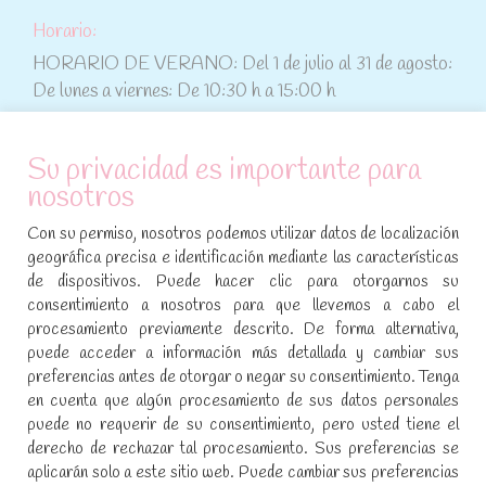
Horario:
HORARIO DE VERANO: Del 1 de julio al 31 de agosto:
De lunes a viernes: De 10:30 h a 15:00 h
ATENCIÓN AL CLIENTE
Su privacidad es importante para
nosotros
Condiciones de compra
Con su permiso, nosotros podemos utilizar datos de localización
Aviso legal y política de privacidad
geográfica precisa e identificación mediante las características
de dispositivos. Puede hacer clic para otorgarnos su
Política de cookies
consentimiento a nosotros para que llevemos a cabo el
procesamiento previamente descrito. De forma alternativa,
SÍGUENOS EN REDES SOCIALES
puede acceder a información más detallada y cambiar sus
preferencias antes de otorgar o negar su consentimiento. Tenga
Encuéntranos en:
en cuenta que algún procesamiento de sus datos personales
Facebook
YouTube
Instagram
puede no requerir de su consentimiento, pero usted tiene el
page
page
page
derecho de rechazar tal procesamiento. Sus preferencias se
No te pierdas las promociones y novedades, suscríbete a
opens
opens
opens
aplicarán solo a este sitio web. Puede cambiar sus preferencias